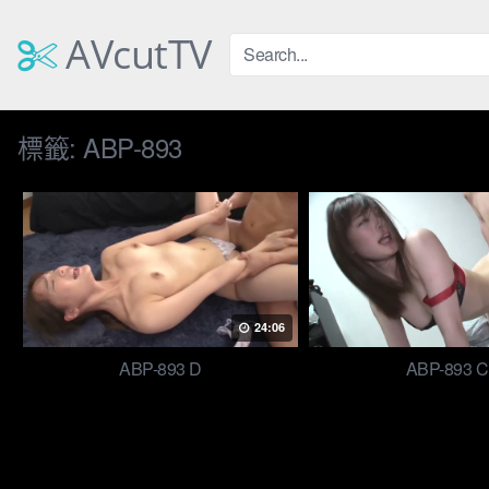
Skip
to
AVcutTV
content
標籤:
ABP-893
24:06
ABP-893 D
ABP-893 C