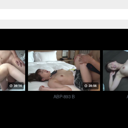
39:14
28:56
ABP-893 B