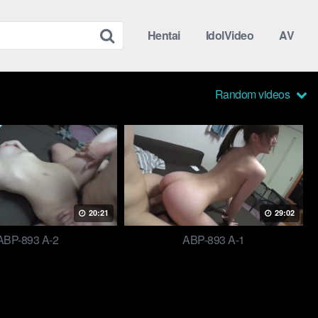
Hentai
IdolVideo
AV
Random videos
20:21
29:02
ABP-893 A-2
ABP-893 A-1