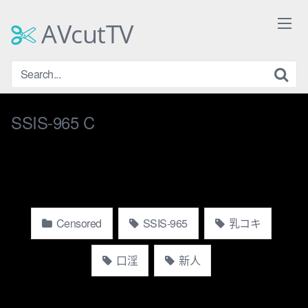
Skip
to
AVcutTV
content
SSIS-965 C
Censored
SSIS-965
乳コキ
口淫
新人