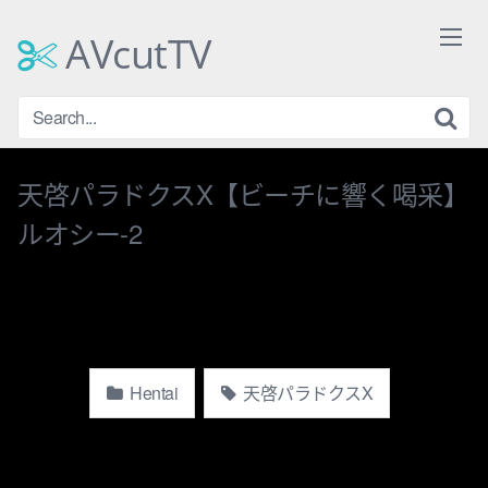
Skip
to
AVcutTV
content
天啓パラドクスX【ビーチに響く喝采】
ルオシー-2
Hentai
天啓パラドクスX