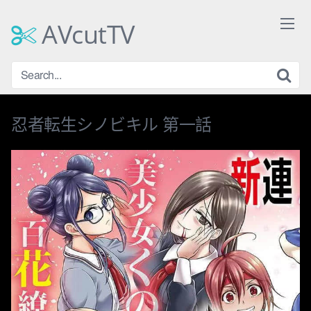
Skip
to
AVcutTV
content
忍者転生シノビキル 第一話