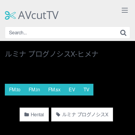
Skip
to
AVcutTV
content
ルミナ プログノシスX-ヒメナ
FM.to
FM.in
FM.sx
EV
TV
Hentai
ルミナ プログノシスX