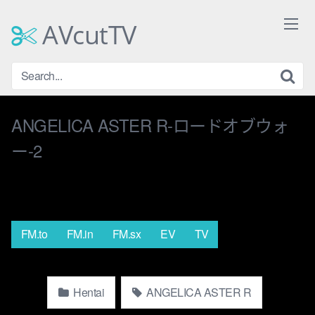
Skip
to
AVcutTV
content
ANGELICA ASTER R-ロードオブウォ
ー-2
FM.to
FM.in
FM.sx
EV
TV
Hentai
ANGELICA ASTER R