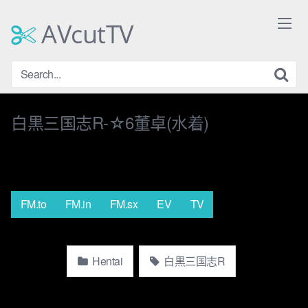
Skip
to
AVcutTV
content
白黒三国志R-☆6董卓(水着)
FM.to
FM.in
FM.sx
EV
TV
Hentai
白黒三国志R