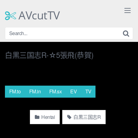
Skip
to
AVcutTV
content
白黒三国志R-☆5張飛(恭賀)
FM.to
FM.in
FM.sx
EV
TV
Hentai
白黒三国志R