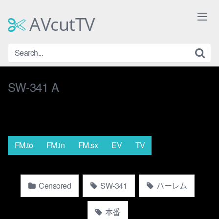
Skip
to
AVcutTV
content
SW-341 A
FM.to
FM.in
FM.sx
EV
TV
Censored
SW-341
ハーレム
本番