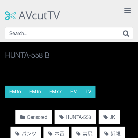
Skip
to
AVcutTV
content
HUNTA-558 B
FM.to
FM.in
FM.sx
EV
TV
Censored
HUNTA-558
JK
パンツ
本番
美尻
近親