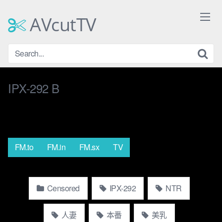
Skip
to
AVcutTV
content
IPX-292 B
FM.to
FM.in
FM.sx
TV
Censored
IPX-292
NTR
人妻
本番
美乳