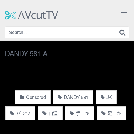
Skip
to
AVcutTV
content
DANDY-581 A
Censored
DANDY-581
JK
パンツ
口淫
手コキ
足コキ