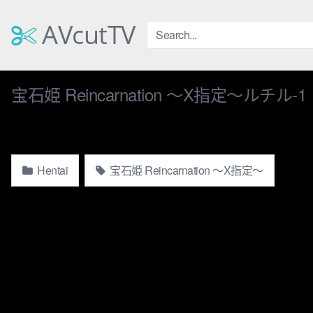
Skip
to
AVcutTV
content
宝石姫 Reincarnation 〜X指定〜ルチル-1
Hentai
宝石姫 Reincarnation 〜X指定〜