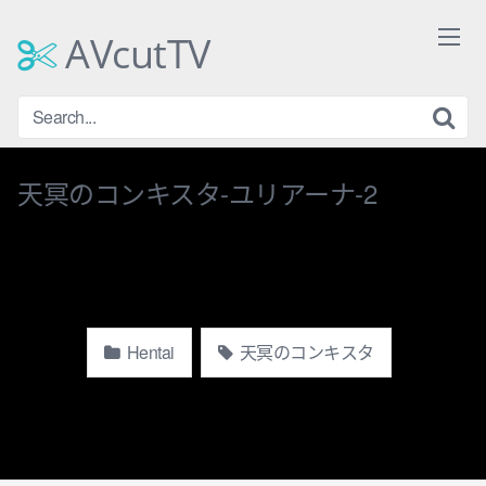
Skip
to
AVcutTV
content
天冥のコンキスタ-ユリアーナ-2
Hentai
天冥のコンキスタ