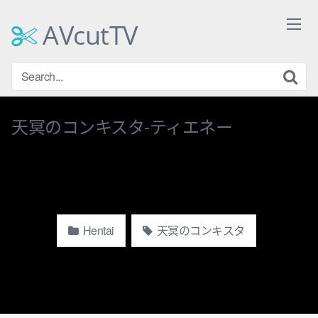
Skip
to
AVcutTV
content
天冥のコンキスタ-ティエネー
Hentai
天冥のコンキスタ