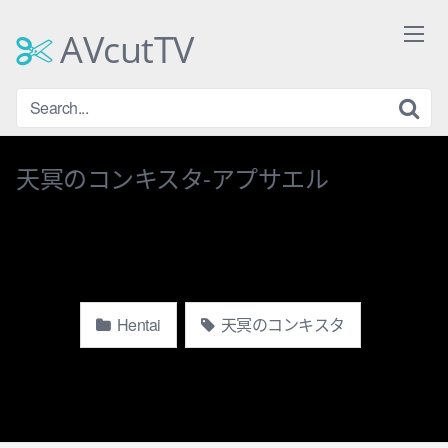
Skip
to
AVcutTV
content
天冥のコンキスタ-アプサエル
Hentai
天冥のコンキスタ