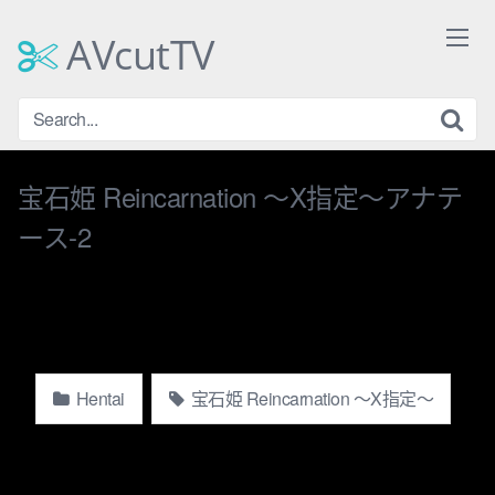
Skip
to
AVcutTV
content
宝石姫 Reincarnation 〜X指定〜アナテ
ース-2
Hentai
宝石姫 Reincarnation 〜X指定〜