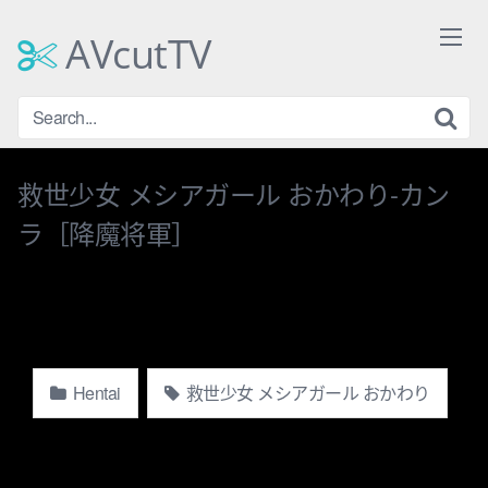
Skip
to
AVcutTV
content
救世少女 メシアガール おかわり-カン
ラ［降魔将軍］
Hentai
救世少女 メシアガール おかわり