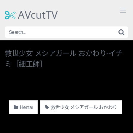
Skip
to
AVcutTV
content
救世少女 メシアガール おかわり-イチ
ミ［細工師］
Hentai
救世少女 メシアガール おかわり