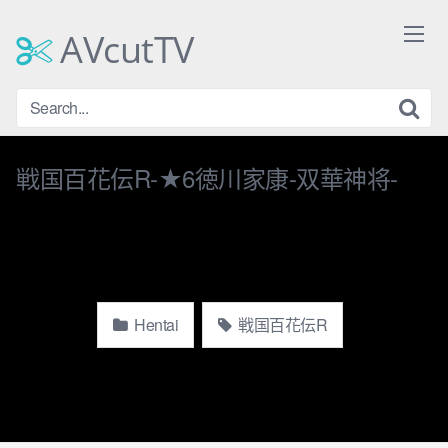
Skip
to
AVcutTV
content
戦国百花伝R-★6徳川家康-双華神将-
Hentai
戦国百花伝R