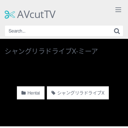
Skip
to
AVcutTV
content
シャングリラドライブX-ミーア
Hentai
シャングリラドライブX