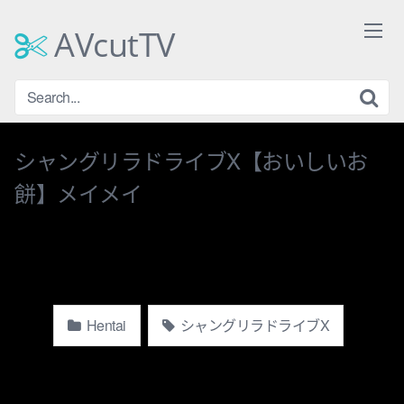
Skip
to
AVcutTV
content
シャングリラドライブX【おいしいお
餅】メイメイ
Hentai
シャングリラドライブX