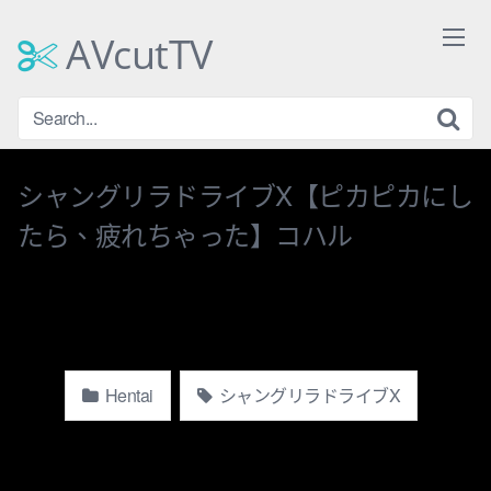
Skip
to
AVcutTV
content
シャングリラドライブX【ピカピカにし
たら、疲れちゃった】コハル
Hentai
シャングリラドライブX