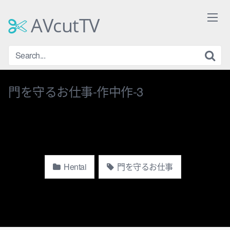
Skip
to
AVcutTV
content
門を守るお仕事-作中作-3
Hentai
門を守るお仕事