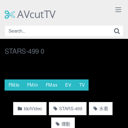
Skip
to
AVcutTV
content
STARS-499 0
FM.to
FM.in
FM.sx
EV
TV
IdolVideo
STARS-499
水着
運動