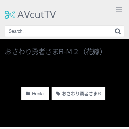
Skip
to
AVcutTV
content
おさわり勇者さまR-Ｍ２（花嫁）
Hentai
おさわり勇者さまR