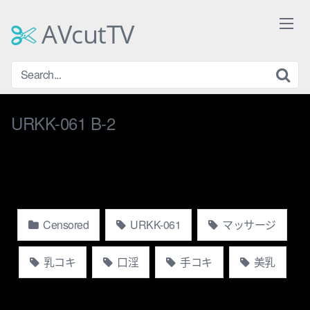
Skip
to
AVcutTV
content
URKK-061 B-2
Censored
URKK-061
マッサージ
乳コキ
口淫
手コキ
美乳