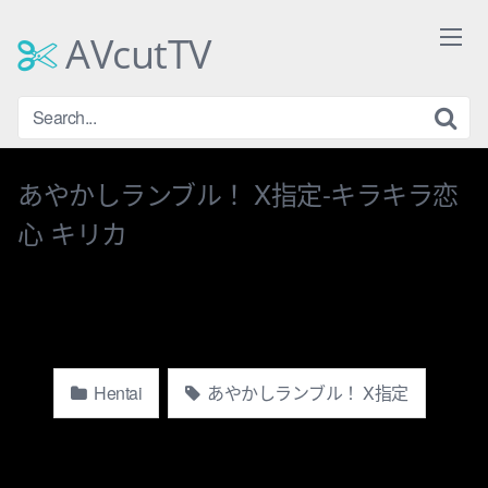
Skip
to
AVcutTV
content
あやかしランブル！ X指定-キラキラ恋
心 キリカ
Hentai
あやかしランブル！ X指定