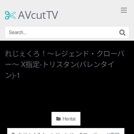
Skip
to
AVcutTV
content
れじぇくろ！〜レジェンド・クローバ
ー〜 X指定-トリスタン(バレンタイ
ン)-1
Hentai