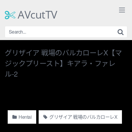
Skip
to
AVcutTV
content
グリザイア 戦場のバルカローレX【マ
ジックプリースト】キアラ・ファレ
ル-2
Hentai
グリザイア 戦場のバルカローレX