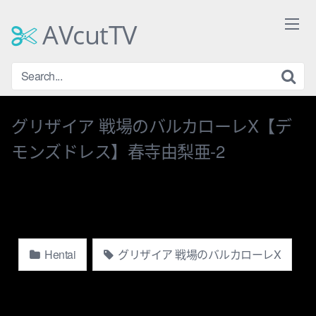
Skip
to
AVcutTV
content
グリザイア 戦場のバルカローレX【デ
モンズドレス】春寺由梨亜-2
Hentai
グリザイア 戦場のバルカローレX