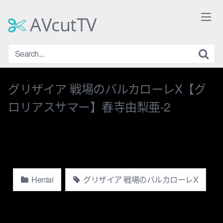
Skip
to
AVcutTV
content
グリザイア 戦場のバルカローレX【グ
ロリアスサマー】春寺由梨亜-2
Hentai
グリザイア 戦場のバルカローレX