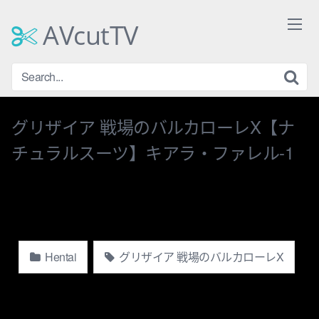
Skip
to
AVcutTV
content
グリザイア 戦場のバルカローレX【ナ
チュラルスーツ】キアラ・ファレル-1
Hentai
グリザイア 戦場のバルカローレX