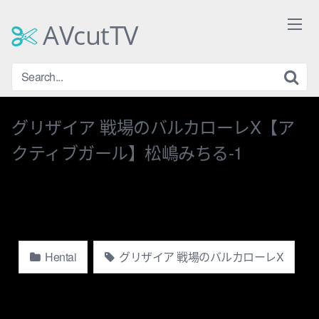
Skip
to
AVcutTV
content
グリザイア 戦場のバルカローレX【ア
クティブガール】松嶋みちる-1
Hentai
グリザイア 戦場のバルカローレX