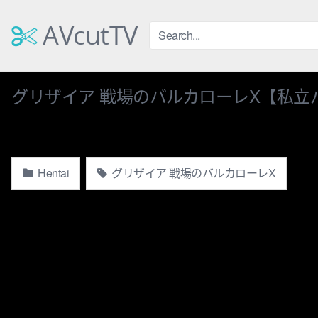
Skip
to
AVcutTV
content
グリザイア 戦場のバルカローレX【私立
Hentai
グリザイア 戦場のバルカローレX