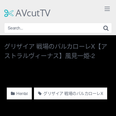
Skip
to
AVcutTV
content
グリザイア 戦場のバルカローレX【ア
ストラルヴィーナス】風見一姫-2
Hentai
グリザイア 戦場のバルカローレX