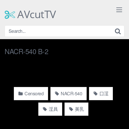
Skip
to
AVcutTV
content
NACR-540 B-2
Censored
NACR-540
口淫
淫具
美乳