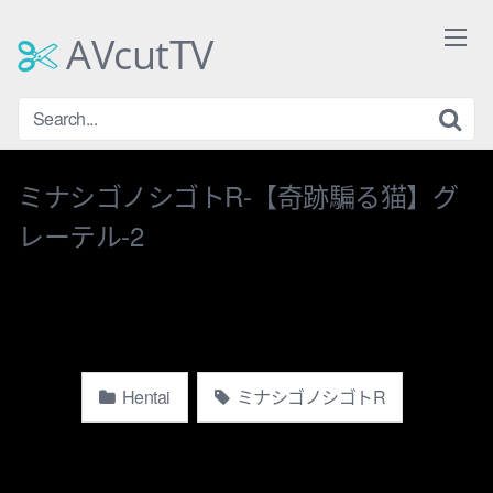
Skip
to
AVcutTV
content
ミナシゴノシゴトR-【奇跡騙る猫】グ
レーテル-2
Hentai
ミナシゴノシゴトR