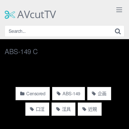
Skip
to
AVcutTV
content
ABS-149 C
Censored
ABS-149
企画
口淫
淫具
近親