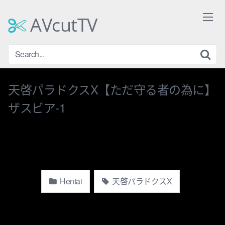
Skip
to
AVcutTV
content
天啓パラドクスX【ただ守る者の為に】
ザスビア-1
Hentai
天啓パラドクスX