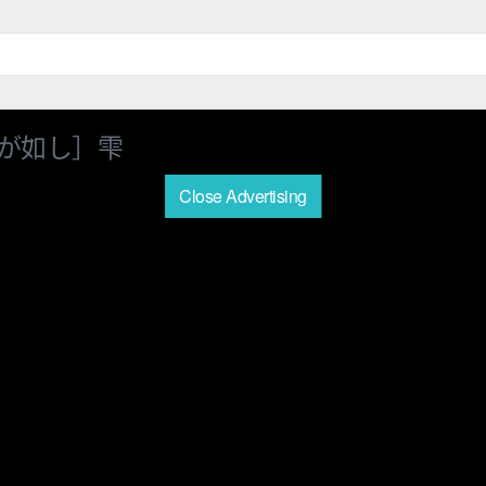
が如し］雫
Close Advertising