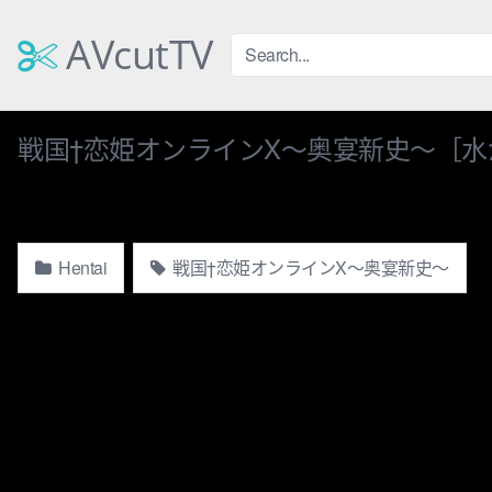
Skip
to
AVcutTV
content
戦国†恋姫オンラインX〜奥宴新史〜［水
Hentai
戦国†恋姫オンラインX〜奥宴新史〜