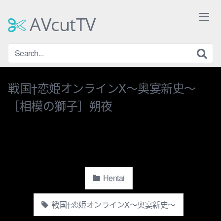
Skip
to
AVcutTV
content
戦国†恋姫オンラインX〜奥宴新史〜
［相模の獅子］朔夜
Hentai
戦国†恋姫オンラインX〜奥宴新史〜