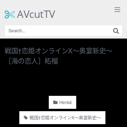
Skip
to
AVcutTV
content
戦国†恋姫オンラインX〜奥宴新史〜
［海の恋人］柘榴
Hentai
戦国†恋姫オンラインX〜奥宴新史〜