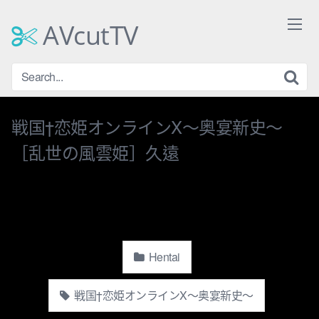
Skip
to
AVcutTV
content
戦国†恋姫オンラインX〜奥宴新史〜
［乱世の風雲姫］久遠
Hentai
戦国†恋姫オンラインX〜奥宴新史〜