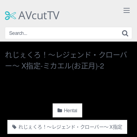
Skip
to
AVcutTV
content
れじぇくろ！〜レジェンド・クローバ
ー〜 X指定-ミカエル(お正月)-2
Hentai
れじぇくろ！〜レジェンド・クローバー〜 X指定