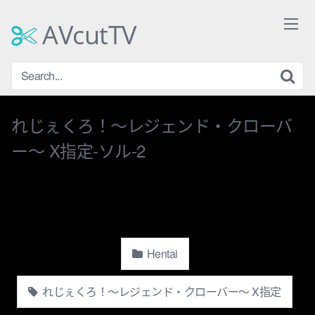
Skip
to
AVcutTV
content
れじぇくろ！〜レジェンド・クローバ
ー〜 X指定-ソル-2
Hentai
れじぇくろ！〜レジェンド・クローバー〜 X指定