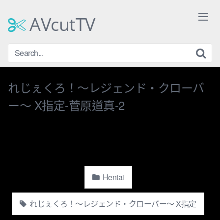
Skip
to
AVcutTV
content
れじぇくろ！〜レジェンド・クローバ
ー〜 X指定-菅原道真-2
Hentai
れじぇくろ！〜レジェンド・クローバー〜 X指定