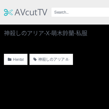
Skip
to
AVcutTV
content
神殺しのアリア-X-萌木鈴蘭-私服
Hentai
神殺しのアリア-X-