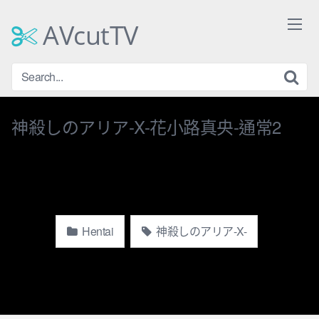
Skip
to
AVcutTV
content
神殺しのアリア-X-花小路真央-通常2
Hentai
神殺しのアリア-X-