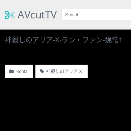
Skip
to
AVcutTV
content
神殺しのアリア-X-ラン・ファン-通常1
Hentai
神殺しのアリア-X-